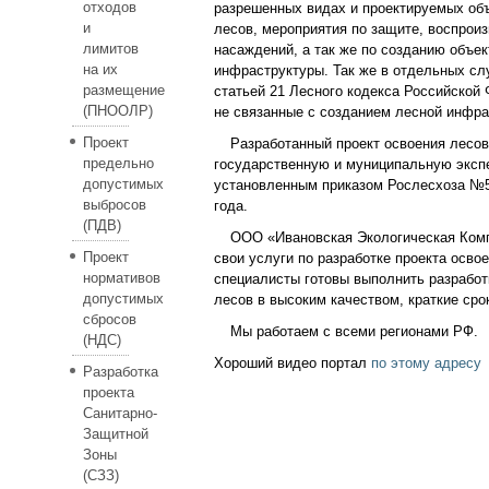
отходов
разрешенных видах и проектируемых об
и
лесов, мероприятия по защите, воспрои
лимитов
насаждений, а так же по созданию объек
на их
инфраструктуры. Так же в отдельных сл
размещение
статьей 21 Лесного кодекса Российской
(ПНООЛР)
не связанные с созданием лесной инфра
Проект
Разработанный проект освоения лесов
предельно
государственную и муниципальную экспе
допустимых
установленным приказом Рослесхоза №54
выбросов
года.
(ПДВ)
ООО «Ивановская Экологическая Ком
Проект
свои услуги по разработке проекта осво
нормативов
специалисты готовы выполнить разработ
допустимых
лесов в высоким качеством, краткие сро
сбросов
Мы работаем с всеми регионами РФ.
(НДС)
Хороший видео портал
по этому адресу
Разработка
проекта
Санитарно-
Защитной
Зоны
(СЗЗ)