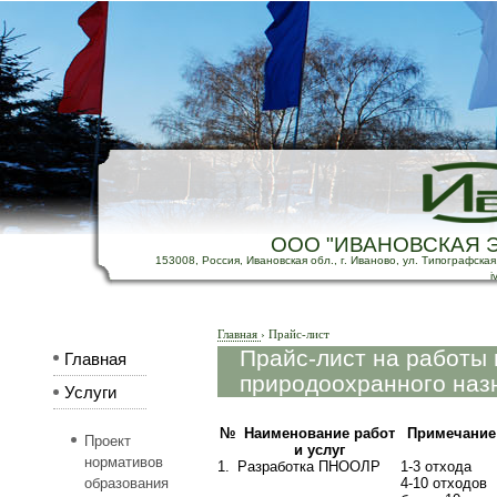
ООО "ИВАНОВСКАЯ 
153008, Россия, Ивановская обл., г. Иваново, ул. Типографская, д
i
Главная
›
Прайс-лист
Прайс-лист на работы 
Главная
природоохранного наз
Услуги
№
Наименование работ
Примечание
Проект
и услуг
нормативов
1.
Разработка ПНООЛР
1-3 отхода
образования
4-10 отходов