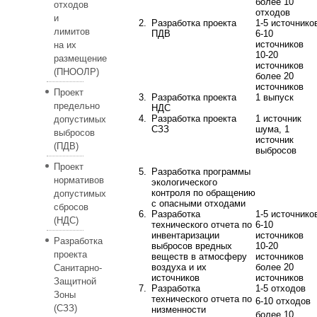
более 10
отходов
отходов
и
2.
Разработка проекта
1-5 источнико
лимитов
ПДВ
6-10
источников
на их
10-20
размещение
источников
(ПНООЛР)
более 20
источников
Проект
3.
Разработка проекта
1 выпуск
предельно
НДС
4.
Разработка проекта
1 источник
допустимых
СЗЗ
шума, 1
выбросов
источник
(ПДВ)
выбросов
Проект
5.
Разработка программы
нормативов
экологического
контроля по обращению
допустимых
с опасными отходами
сбросов
6.
Разработка
1-5 источнико
(НДС)
технического отчета по
6-10
инвентаризации
источников
Разработка
выбросов вредных
10-20
проекта
веществ в атмосферу
источников
воздуха и их
более 20
Санитарно-
источников
источников
Защитной
7.
Разработка
1-5 отходов
Зоны
технического отчета по
6-10 отходов
(СЗЗ)
низменности
более 10