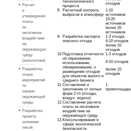
технологического
отходов
Расчет
процесса
8.
Расчетный контроль
1-10
и
выбросов в атмосферу
источников
утверждение
10-20
платы
источников
за
более 20
источников
негативное
9.
Разработка паспорта
1-3 отхода
воздействие
опасного отхода
4-10 отходов
на
более 10
окружающую
отходов
10.
Подготовка отчетности
1-3 отходов
среду
об образовании,
(экоплатежи)
4-10 отходов
использовании,
обезвреживании, о
Разработка
более 10
размещении отходов
отходов
плана
для объектов малого и
мероприятий
среднего бизнеса
11.
Составление и
1
по
заполнение от четных
промплощадк
охране
форм 2-тп (отходы,
окружающей
воздух. водхоз)
среды
12.
Составление расчета
платы за негативное
Разработка
воздействие на
окружающую среду
проекта
13.
Консультирование в
освоения
сфере экологической
лесов
безопасности