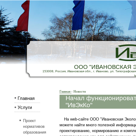
ООО "ИВАНОВСКАЯ 
153008, Россия, Ивановская обл., г. Иваново, ул. Типографская, д
i
Главная
›
Новости
Начал функционирова
Главная
"ИвЭкКо"
Услуги
На web-сайте ООО "Ивановская Эколо
Проект
можете найти много полезной информаци
нормативов
проектированию, нормированию и компл
образования