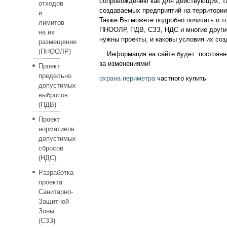
сопровождению как для действующих, та
отходов
создаваемых предприятий на территории
и
Также Вы можете подробно почитать о то
лимитов
ПНООЛР, ПДВ, СЗЗ, НДС и многие други
на их
нужны проекты, и каковы условия их соз
размещение
(ПНООЛР)
Информация на сайте будет постоянн
за изменениями!
Проект
предельно
охрана периметра
частного купить
допустимых
выбросов
(ПДВ)
Проект
нормативов
допустимых
сбросов
(НДС)
Разработка
проекта
Санитарно-
Защитной
Зоны
(СЗЗ)