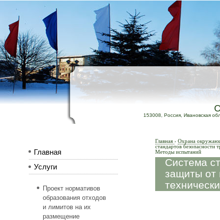
153008, Россия, Ивановская обл.,
Главная
›
Охрана окружающе
стандартов безопасности т
Главная
Методы испытаний
Система ст
Услуги
защиты от 
технически
Проект нормативов
образования отходов
и лимитов на их
размещение