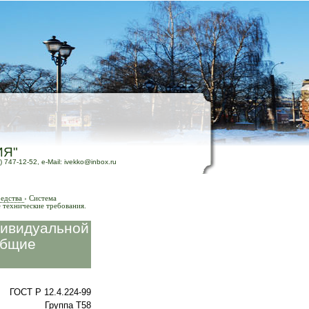
ИЯ"
) 747-12-52, e-Mail: ivekko@inbox.ru
едства
›
Система
 технические требования.
дивидуальной
Общие
ГОСТ Р 12.4.224-99
Группа Т58