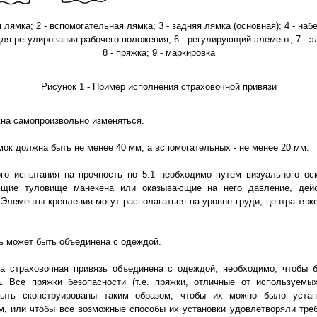
я лямка; 2 - вспомогательная лямка; 3 - задняя лямка (основная); 4 - на
для регулирования рабочего положения; 6 - регулирующий элемент; 7 - 
8 - пряжка; 9 - маркировка
Рисунок 1 - Пример исполнения страховочной привязи
на самопроизвольно изменяться.
ок должна быть не менее 40 мм, а вспомогательных - не менее 20 мм.
го испытания на прочность по 5.1 необходимо путем визуального ос
ющие туловище манекена или оказывающие на него давление, дейс
Элементы крепления могут располагаться на уровне груди, центра тяже
ь может быть объединена с одеждой.
да страховочная привязь объединена с одеждой, необходимо, чтобы 
а. Все пряжки безопасности (т.е. пряжки, отличные от используемы
быть сконструированы таким образом, чтобы их можно было устан
, или чтобы все возможные способы их установки удовлетворяли тре