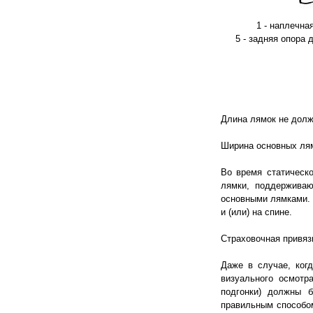
1 - наплечна
5 - задняя опора 
Длина лямок не долж
Ширина основных лям
Во время статическо
лямки, поддержива
основными лямками. 
и (или) на спине.
Страховочная привяз
Даже в случае, ког
визуального осмотр
подгонки) должны 
правильным способом