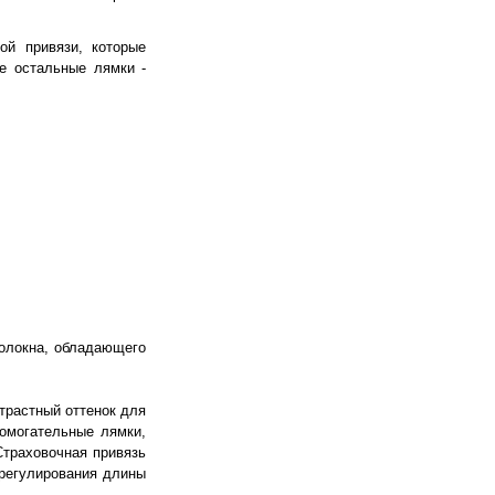
ой привязи, которые
е остальные лямки -
волокна, обладающего
нтрастный оттенок для
помогательные лямки,
Страховочная привязь
 регулирования длины