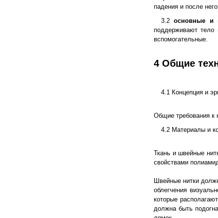
падения и после него
3.2
основные и 
поддерживают тело 
вспомогательные.
4 Общие тех
4.1 Концепция и э
Общие требования к к
4.2 Материалы и к
Ткань и швейные нит
свойствами полиами
Швейные нитки должны
облегчения визуальн
которые располагают
должна быть подогна
лямок.