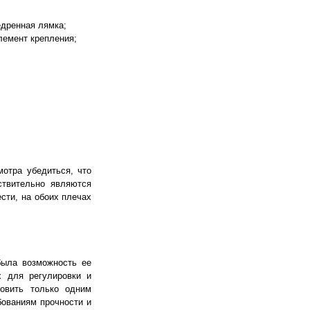
бедренная лямка;
элемент крепления;
мотра убедиться, что
твительно являются
сти, на обоих плечах
была возможность ее
х для регулировки и
овить только одним
бованиям прочности и