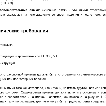
 (ЕН 363).
вспомогательные лямки:
Основные лямки - это лямки страховочн
или оказывают на него давление во время падения и после него; вс
нические требования
ргономика
онцепции и эргономике - по ЕН 363, 5.1.
онструкции
ки страховочной привязи должны быть изготовлены из синтетического 
дных или полиэфирных волокон.
 быть из того же материала, что и ткань, но иметь другой цвет или ко
ого контроля. Страховочная привязь должна включать основные и вс
ся в области таза и на плечах, например, как показано на рисунке 1. 
на к телу по размерам, для чего могут быть предусмотрены средства