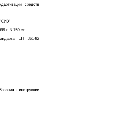
дартизации средств
 "СИЗ"
 г. N 760-ст
тандарта ЕН 361-92
бования к инструкции