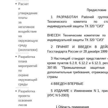
Расчет
и
Предисловие
утверждение
1 РАЗРАБОТАН Рабочей группо
платы
Технического комитета по стан
за
индивидуальной защиты ТК 320 "СИЗ"
негативное
воздействие
ВНЕСЕН Техническим комитетом по с
на
индивидуальной защиты ТК 320 "СИЗ"
окружающую
среду
2 ПРИНЯТ И ВВЕДЕН В ДЕЙСТ
(экоплатежи)
Госстандарта России от 28 декабря 1999 г
Разработка
3 Настоящий стандарт представляет 
плана
кроме пунктов 6.2.8, 6.12.2 и 6.12.3, р
мероприятий
397-95 "Промышленные защитные
по
дополнительные требования, отражающи
охране
страны
окружающей
4 ВВЕДЕН ВПЕРВЫЕ
среды
5 ИЗДАНИЕ с Изменением N 1, прин
Разработка
(ИУС N 5-2003)
проекта
освоения
лесов
1 Область применения