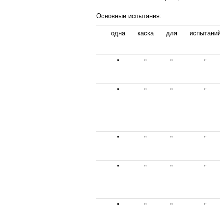
Основные испытания:
одна
каска
для
испытани
"
"
"
"
"
"
"
"
"
"
"
"
"
"
"
"
"
"
"
"