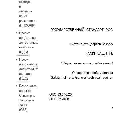
отходов
и
лимитов
на их
размещение
(ПНООЛР)
ГОСУДАРСТВЕННЫЙ СТАНДАРТ РО
Проект
предельно
допустимых
Система стандартов безопа
выбросов
(ПДВ)
КАСКИ ЗАЩИТН
Проект
Общие технические требования.
нормативов
допустимых
Occupational safety standa
сбросов
Safety helmets. General technical require
(НДС)
Разработка
проекта
ОКС 13.340.20
Санитарно-
ОКП 22 9100
Защитной
Зоны
(СЗЗ)