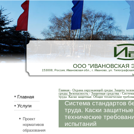
ООО "ИВАНОВСКАЯ 
153008, Россия, Ивановская обл., г. Иваново, ул. Типографская, д
i
Главная
›
Охрана окружающей среды. Защита челов
среды. Безопасность
›
Защитные средства
›
Система
Главная
труда. Каски защитные. Общие технические требо
Система стандартов б
Услуги
труда. Каски защитны
технические требован
Проект
испытаний
нормативов
образования