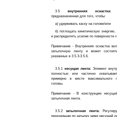
3.5
внутренняя оснастка
предназначенная для того, чтобы:
а) удерживать каску на голове/или
б) поглощать кинетическую энергию,
и распределять усилие по поверхности 
Примечание - Внутренняя оснастка вк
затылочную ленту и может состоят
указанных в 3.5.3-3.5.6.
3.5.1
несущая лента:
Элемент внутре
полностью или частично охватывае
примерно в месте максимального го
головы.
Примечание - В конструкцию несуще
затылочная лента.
3.5.2
затылочная лента:
Регулир
проходящая по затылку ниже несущей л