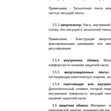
Примечание - Затылочная лента мо
частью несущей ленты.
3.5.3
амортизатор:
Часть внутренней
голову, без несущей и затылочной ленты
Примечание - Конструкция аморт
фиксированными размерами или име
регулирования.
3.5.4
внутренняя обивка:
Матер
комфортности ношения защитной каски.
3.5.5
амортизационные ленты:
поглощающие кинетическую энергию, во
3.5.6
смягчающая или внутрен
Дополнительный элемент, который покр
внутреннюю поверхность несущей лен
ношения защитной каски.
3.6
защитная обивка:
Материал, ко
кинетической энергии, возникающей при 