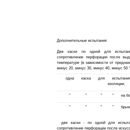
Дополнительные испытания:
Две каски по одной для испытан
сопротивление перфорации после выд
температуре (в зависимости от предназ
минус 20, минус 30, минус 40, минус 50 °
одна
каска
для
испытания
изоляции;
"
"
"
"
на б
"
"
"
"
брыз
две каски - по одной для испыт
сопротивление перфорации после искусс