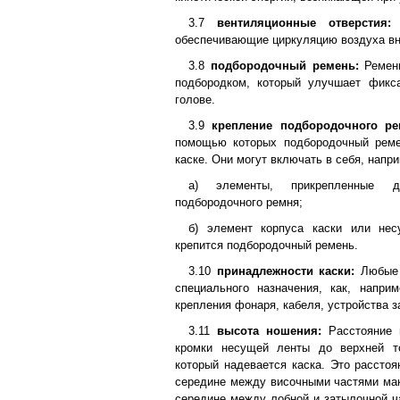
3.7
вентиляционные отверстия:
О
обеспечивающие циркуляцию воздуха вн
3.8
подбородочный ремень:
Ремень
подбородком, который улучшает фикс
голове.
3.9
крепление подбородочного ре
помощью которых подбородочный реме
каске. Они могут включать в себя, напр
а) элементы, прикрепленные 
подбородочного ремня;
б) элемент корпуса каски или не
крепится подбородочный ремень.
3.10
принадлежности каски:
Любые 
специального назначения, как, напри
крепления фонаря, кабеля, устройства з
3.11
высота ношения:
Расстояние 
кромки несущей ленты до верхней т
который надевается каска. Это расстоя
середине между височными частями маке
середине между лобной и затылочной ча