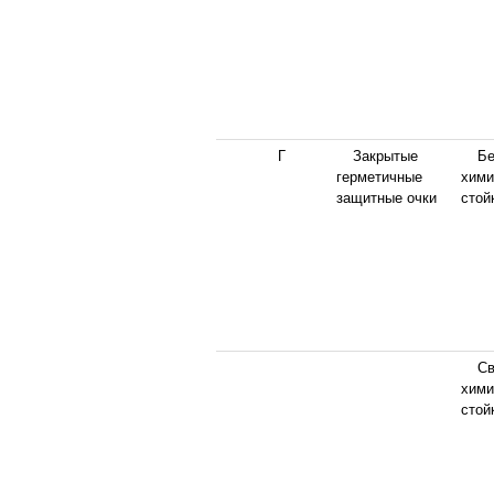
Г
Закрытые
Бе
герметичные
хими
защитные очки
стой
Св
хими
стой