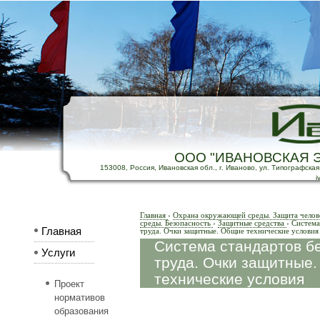
ООО "ИВАНОВСКАЯ 
153008, Россия, Ивановская обл., г. Иваново, ул. Типографская, д
i
Главная
›
Охрана окружающей среды. Защита челов
среды. Безопасность
›
Защитные средства
›
Система
Главная
труда. Очки защитные. Общие технические условия
Система стандартов б
Услуги
труда. Очки защитные
технические условия
Проект
нормативов
образования