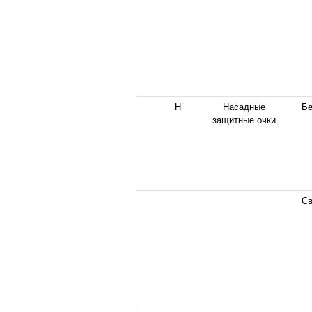
Н
Насадные
Бе
защитные очки
Св