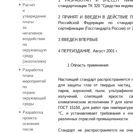
1 РАЗРАБОТАН И ВНЕСЕН Технич
Расчет
стандартизации ТК 320 "Средства индив
и
утверждение
2 ПРИНЯТ И ВВЕДЕН В ДЕЙСТВИЕ Пос
платы
Российской Федерации по стандарт
за
сертификации (Госстандарта России) от 2
негативное
воздействие
3 ВВЕДЕН ВПЕРВЫЕ
на
окружающую
4 ПЕРЕИЗДАНИЕ. Август 2001 г.
среду
(экоплатежи)
1 Область применения
Разработка
плана
Настоящий стандарт распространяется н
мероприятий
для защиты глаз от твердых частиц, 
по
паров, аэрозолей, пыли, ультрафиоле
охране
излучений, слепящей яркости с
окружающей
климатическом исполнении У для кате
среды
ГОСТ 15150, для работ при температуре
Разработка
°С, и устанавливает требования к оч
проекта
различных отраслей промышленности.
освоения
лесов
Стандарт не распространяется на оч