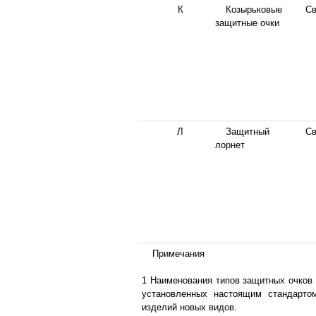
К
Козырьковые
Св
защитные очки
Л
Защитный
Св
лорнет
Примечания
1 Наименования типов защитных очков 
установленных настоящим стандартом
изделий новых видов.