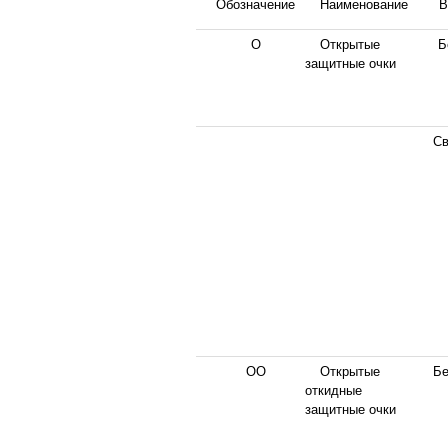
Обозначение
Наименование
В
О
Открытые
Б
защитные очки
Св
ОО
Открытые
Бе
откидные
защитные очки