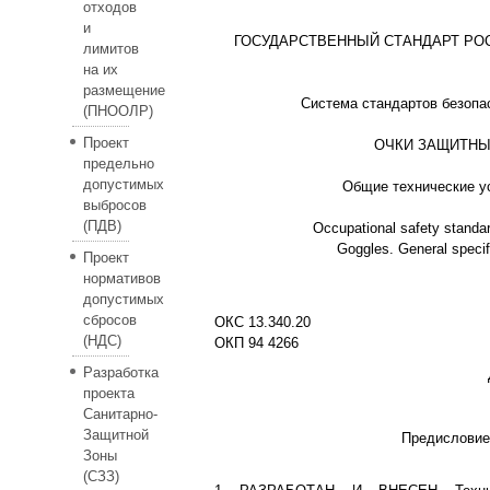
отходов
и
ГОСУДАРСТВЕННЫЙ СТАНДАРТ РО
лимитов
на их
размещение
Система стандартов безопа
(ПНООЛР)
Проект
ОЧКИ ЗАЩИТН
предельно
допустимых
Общие технические у
выбросов
(ПДВ)
Occupational safety standa
Goggles. General specif
Проект
нормативов
допустимых
сбросов
ОКС 13.340.20
(НДС)
ОКП 94 4266
Разработка
проекта
Санитарно-
Защитной
Предисловие
Зоны
(СЗЗ)