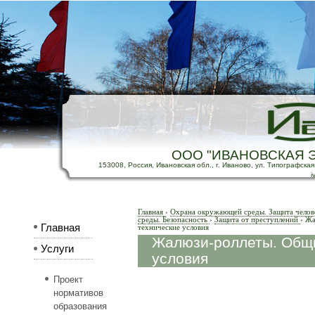
ООО "ИВАНОВСКАЯ 
153008, Россия, Ивановская обл., г. Иваново, ул. Типографская, д
i
Главная
›
Охрана окружающей среды. Защита челов
среды. Безопасность
›
Защита от преступлений
›
Жа
Главная
технические условия
Жалюзи-роллеты. Общ
Услуги
условия
Проект
нормативов
образования