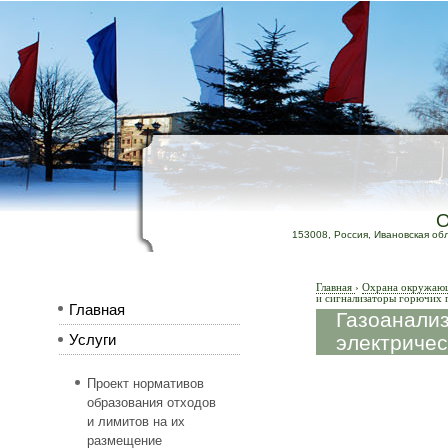
153008, Россия, Ивановская обл.,
Главная
›
Охрана окружающе
и сигнализаторы горючих г
Главная
Газоанализ
электричес
Услуги
Проект нормативов
образования отходов
и лимитов на их
размещение