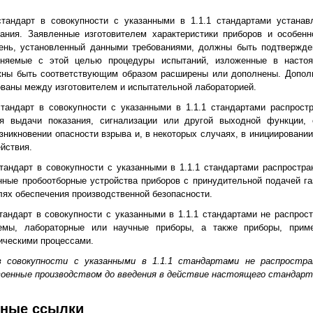
стандарт в совокупности с указанными в 1.1.1 стандартами устанав
ания. Заявленные изготовителем характеристики приборов и особенно
ень, установленный данными требованиями, должны быть подтвержд
еняемые с этой целью процедуры испытаний, изложенные в настоя
жны быть соответствующим образом расширены или дополнены. Допол
ваны между изготовителем и испытательной лабораторией.
стандарт в совокупности с указанными в 1.1.1 стандартами распрост
я выдачи показания, сигнализации или другой выходной функции,
зникновении опасности взрыва и, в некоторых случаях, в инициировании
йствия.
тандарт в совокупности с указанными в 1.1.1 стандартами распростра
нные пробоотборные устройства приборов с принудительной подачей га
лях обеспечения производственной безопасности.
тандарт в совокупности с указанными в 1.1.1 стандартами не распрос
темы, лабораторные или научные приборы, а также приборы, прим
ическими процессами.
в совокупности с указанными в 1.1.1 стандартами не распростра
военные производством до введения в действие настоящего стандарт
вные ссылки