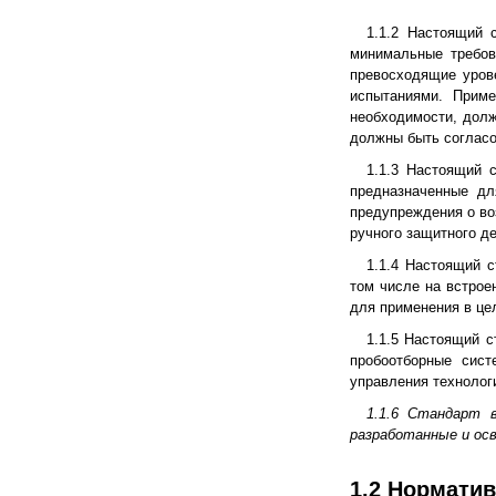
1.1.2 Настоящий 
минимальные требов
превосходящие уров
испытаниями. Прим
необходимости, дол
должны быть согласо
1.1.3 Настоящий 
предназначенные дл
предупреждения о во
ручного защитного де
1.1.4 Настоящий с
том числе на встрое
для применения в це
1.1.5 Настоящий с
пробоотборные сис
управления технолог
1.1.6 Стандарт 
разработанные и ос
1.2 Нормати