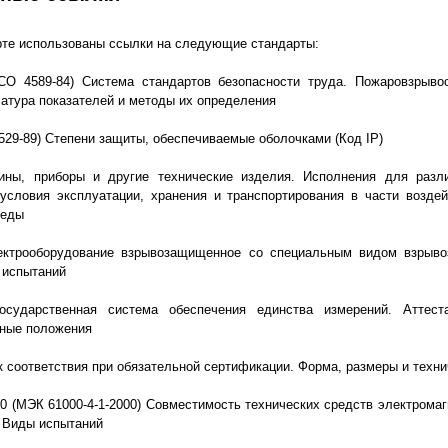
те использованы ссылки на следующие стандарты:
ИСО 4589-84) Система стандартов безопасности труда. Пожаровзрыво
атура показателей и методы их определения
529-89) Степени защиты, обеспечиваемые оболочками (Код IP)
ны, приборы и другие технические изделия. Исполнения для разл
 условия эксплуатации, хранения и транспортирования в части возде
реды
ектрооборудование взрывозащищенное со специальным видом взрыво
 испытаний
сударственная система обеспечения единства измерений. Аттест
вные положения
к соответствия при обязательной сертификации. Форма, размеры и техни
00 (МЭК 61000-4-1-2000) Совместимость технических средств электромаг
 Виды испытаний