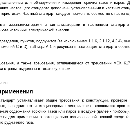
дназначенных для обнаружения и измерения горючих газов и паров. 
вания настоящего стандарта дополнены установленными в частных ста
ктеристикам. Частный стандарт следует применять совместно с настоящ
ими газоанализаторами и сигнализаторами в настоящем стандарте
боте источники электрической энергии.
разделов, пунктов, подпунктов (за исключением 1.1.6, 2.1.12, 4.2.4), о
ложений С и D), таблицы A.1 и рисунков в настоящем стандарте соотв
бования, а также требования, отличающиеся от требований МЭК 617
ки страны, выделены в тексте курсивом.
ения
 применения
стандарт устанавливает общие требования к конструкции, проверке
ных, передвижных и стационарных электрических газоанализаторов и
ения содержания горючих газов или паров в воздухе (далее - приборы)
ены для применения в потенциально взрывоопасной газовой среде (см
ю рудничного газа.