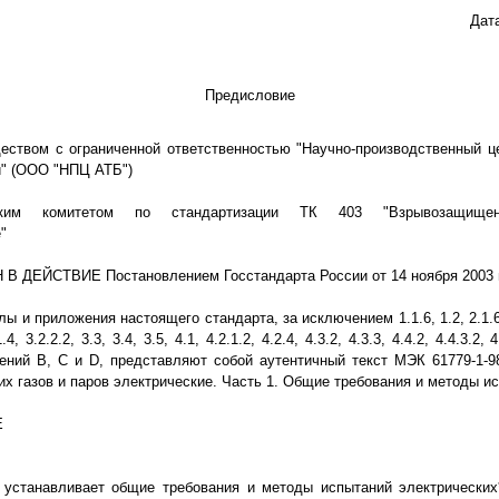
Дат
Предисловие
твом с ограниченной ответственностью "Научно-производственный це
и" (ООО "НПЦ АТБ")
ким комитетом по стандартизации ТК 403 "Взрывозащище
"
 ДЕЙСТВИЕ Постановлением Госстандарта России от 14 ноября 2003 г.
ы и приложения настоящего стандарта, за исключением 1.1.6, 1.2, 2.1.6, 2
1.4, 3.2.2.2, 3.3, 3.4, 3.5, 4.1, 4.2.1.2, 4.2.4, 4.3.2, 4.3.3, 4.4.2, 4.4.3.2, 4
ений В, С и D, представляют собой аутентичный текст МЭК 61779-1-9
х газов и паров электрические. Часть 1. Общие требования и методы и
Е
 устанавливает общие требования и методы испытаний электрических*