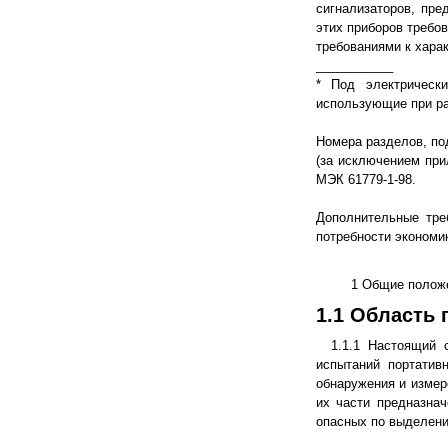
сигнализаторов, пре
этих приборов требо
требованиями к хара
___________
* Под электрическ
использующие при ра
Номера разделов, под
(за исключением при
МЭК 61779-1-98.
Дополнительные тре
потребности экономи
1 Общие полож
1.1 Область
1.1.1 Настоящий 
испытаний портатив
обнаружения и измер
их части предназнач
опасных по выделени