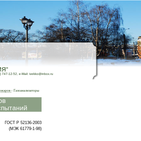
ИЯ"
) 747-12-52, e-Mail: ivekko@inbox.ru
ожаров
›
Газоанализаторы
ов
спытаний
ГОСТ Р 52136-2003
(МЭК 61779-1-98)