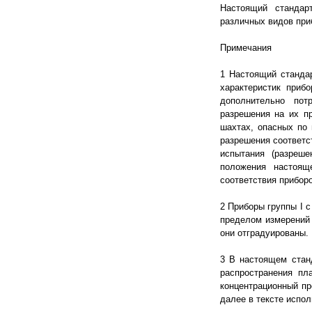
Настоящий стандар
различных видов при
Примечания
1 Настоящий станда
характеристик приб
дополнительно пот
разрешения на их пр
шахтах, опасных по
разрешения соответс
испытания (разреше
положения настоящ
соответствия прибор
2 Приборы группы I 
пределом измерений 
они отградуированы.
3 В настоящем стан
распространения пл
концентрационный пр
далее в тексте испол