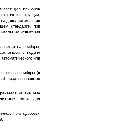
ливает для приборов
сти их конструкции,
ены дополнительными
щем стандарте, при
нительные испытания
раняется на приборы,
 состоящей в подаче
 автоматического или
няется на приборы (в
за), предназначенные
траняется на внешние
еняемые только для
няется на приборы,
а.