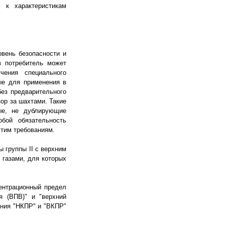
 к характеристикам
вень безопасности и
в потребитель может
чения специального
ные для применения в
ез предварительного
ор за шахтами. Такие
ные, не дублирующие
бой обязательность
этим требованиям.
 группы II с верхним
 газами, для которых
ентрационный предел
я (ВПВ)" и "верхний
ения "НКПР" и "ВКПР"