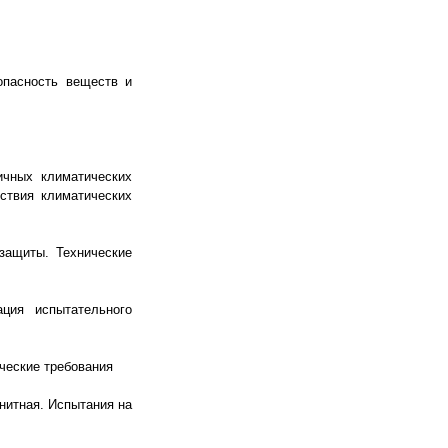
опасность веществ и
ичных климатических
йствия климатических
защиты. Технические
ация испытательного
ческие требования
нитная. Испытания на