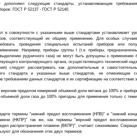
т дополняют следующие стандарты, устанавливающие требования
боров: ГОСТ Р 52137 - ГОСТ Р 52140.
рт в совокупности с указанными выше стандартами устанавливает уро
оров, соответствующий их общему применению. Для особых случае
ребовать проведения специальных испытаний приборов или полу
именение. Например, приборы группы I (т.е. приборы, предназначен
 выделению рудничного газа) не могут быть допущены к применению б
твующего контролирующего органа, осуществляющего технический надз
ния) следует рассматривать как дополнительные и самостоятель
его стандарта и указанных выше стандартов, не отменяющие со
ов требованиям данных стандартов и их сертификацию на соответствие 
с верхним пределом измерений объемной доли метана до 100% и приборы
объемной доли газа до 100% пригодны для применения только с теми
дарте термины "нижний предел воспламенения (НПВ)" и "нижний конц
амени (НКПР)" так же, как термины "верхний предел воспламенени
едел распространения пламени (ВКПР)", считают синонимами. Сокращ
ьзуют для обозначения этих двух терминов.