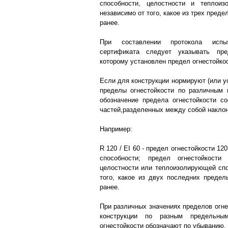
способности, целостности и теплоиз
независимо от того, какое из трех пред
ранее.
При составлении протокола исп
сертификата следует указывать пре
которому установлен предел огнестойкос
Если для конструкции нормируют (или у
пределы огнестойкости по различным 
обозначение предела огнестойкости с
частей,разделенных между собой наклон
Например:
R 120 / EI 60 - предел огнестойкости 12
способности; предел огнестойкост
целостности или теплоизолирующей спо
того, какое из двух последних предел
ранее.
При различных значениях пределов огне
конструкции по разным предельны
огнестойкости обозначают по убыванию.