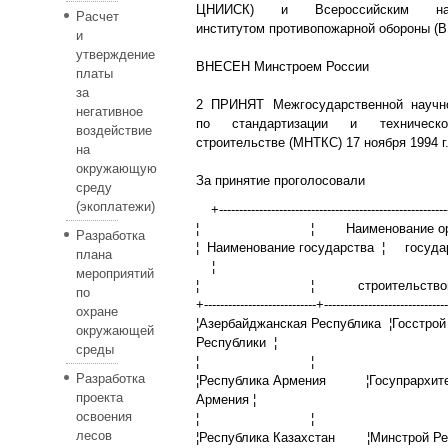
ЦНИИСК)
и
Всероссийским
н
Расчет
институтом противопожарной обороны 
и
утверждение
ВНЕСЕН Минстроем России
платы
за
2 ПРИНЯТ Межгосударственной научно
негативное
по стандартизации и техническ
воздействие
строительстве (МНТКС) 17 ноября 1994 г
на
окружающую
За принятие проголосовали
среду
(экоплатежи)
+--------------------------------------------------------
¦ ¦ Наименование ор
Разработка
¦ Наименование государства ¦ государ
плана
¦
мероприятий
¦ ¦ строительств
по
+----------------------------+-------------------------------
охране
¦Азербайджанская Республика ¦Госстро
окружающей
Республики ¦
среды
¦ ¦ 
Разработка
¦Республика Армения ¦Госупрархите
проекта
Армения ¦
освоения
¦ ¦ 
лесов
¦Республика Казахстан ¦Минстрой Р