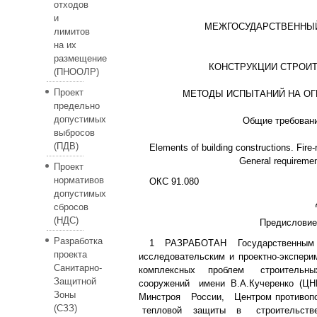
отходов
и
МЕЖГОСУДАРСТВЕННЫЙ
лимитов
на их
размещение
КОНСТРУКЦИИ СТРОИ
(ПНООЛР)
Проект
МЕТОДЫ ИСПЫТАНИЙ НА ОГ
предельно
допустимых
Общие требован
выбросов
(ПДВ)
Elements of building constructions. Fire
General requireme
Проект
нормативов
ОКС 91.080
допустимых
сбросов
(НДС)
Предисловие
Разработка
1 РАЗРАБОТАН Государственным
проекта
исследовательским и проектно-экспер
Санитарно-
комплексных проблем
строитель
Защитной
сооружений
имени В.А.Кучеренко (
Зоны
Минстроя
России,
Центром противоп
(СЗЗ)
тепловой
защиты
в
строительс