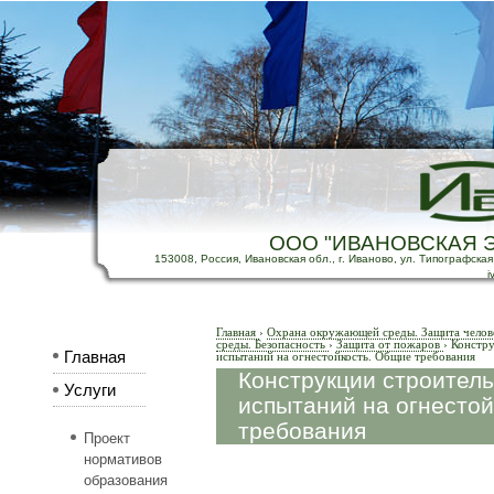
ООО "ИВАНОВСКАЯ 
153008, Россия, Ивановская обл., г. Иваново, ул. Типографская, д
i
Главная
›
Охрана окружающей среды. Защита челов
среды. Безопасность
›
Защита от пожаров
›
Констру
Главная
испытаний на огнестойкость. Общие требования
Конструкции строител
Услуги
испытаний на огнесто
требования
Проект
нормативов
образования