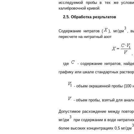
исследуемой пробы в тех же услови
калибровочной кривой.
2.5. Обработка результатов
Содержание нитратов (
), мг/дм
, в
пересчете на нитратный азот
,
где
- содержание нитратов, найд
графику или шкале стандартных раствор
- объем окрашенной пробы (100 
- объем пробы, взятый для анали
Допустимое расхождение между повтор
мг/дм
при содержании в воде нитратног
более высоких концентрациях 0,5 мг/дм