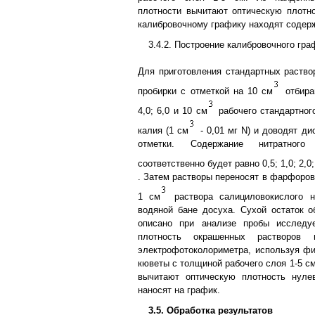
плотности вычитают оптическую плотн
калибровочному графику находят содерж
3.4.2. Построение калибровочного гра
Для приготовления стандартных раство
пробирки с отметкой на 10 см
отбираю
4,0; 6,0 и 10 см
рабочего стандартного
калия (1 см
- 0,01 мг N) и доводят д
отметки. Содержание нитратног
соответственно будет равно 0,5; 1,0; 2,0; 
. Затем растворы переносят в фарфоров
1 см
раствора салициловокислого н
водяной бане досуха. Сухой остаток о
описано при анализе пробы исследу
плотность окрашенных растворов
электрофотоколориметра, используя ф
кюветы с толщиной рабочего слоя 1-5 с
вычитают оптическую плотность нуле
наносят на график.
3.5. Обработка результатов