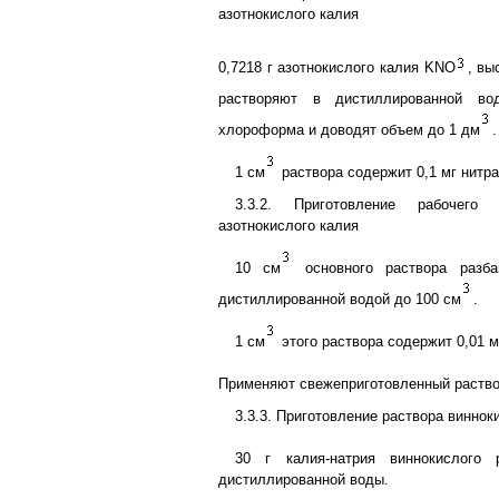
азотнокислого калия
0,7218 г азотнокислого калия KNO
, вы
растворяют в дистиллированной в
хлороформа и доводят объем до 1 дм
.
1 см
раствора содержит 0,1 мг нитра
3.3.2. Приготовление рабочего 
азотнокислого калия
10 см
основного раствора разб
дистиллированной водой до 100 см
.
1 см
этого раствора содержит 0,01 м
Применяют свежеприготовленный раство
3.3.3. Приготовление раствора виннок
30 г калия-натрия виннокислого
дистиллированной воды.