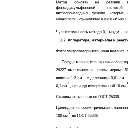
Метод основан на реакции 
фенолдисульфоновой кислот
нитропроизводных фенола, которые
соединения, окрашенные в желтый цвет.
Чувствительность метода 0,1 мг/дм
нит
2.2. Аппаратура, материалы и реак
Фотоэлектроколориметр, баня водяная, 
Посуда мерная стеклянная лаборато
29227 вместимостью: колбы мерные 50
пипетки 1-2 см
с делениями 0,01 см
0,1 см
, цилиндр измерительный 10 см
Стаканы стеклянные по ГОСТ 25336.
Цилиндры колориметрические стеклянн
100 см
по ГОСТ 25336.