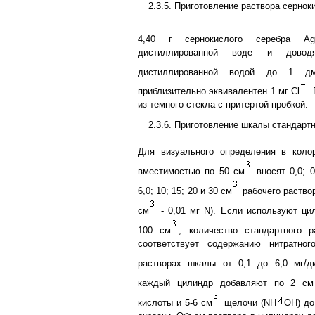
2.3.5. Приготовление раствора сернок
4,40 г сернокислого серебра Ag
дистиллированной воде и дово
дистиллированной водой до 1 д
приблизительно эквивалентен 1 мг Сl
.
из темного стекла с притертой пробкой.
2.3.6. Приготовление шкалы стандарт
Для визуального определения в коло
вместимостью по 50 см
вносят 0,0; 0,
6,0; 10; 15; 20 и 30 см
рабочего раствор
см
- 0,01 мг N). Если используют ц
100 см
, количество стандартного р
соответствует содержанию нитратно
растворах шкалы от 0,1 до 6,0 мг/д
каждый цилиндр добавляют по 2 см
кислоты и 5-6 см
щелочи (NН
ОН) до