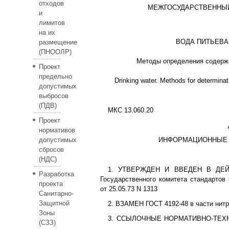
отходов
МЕЖГОСУДАРСТВЕННЫЙ
и
лимитов
на их
ВОДА ПИТЬЕВА
размещение
(ПНООЛР)
Методы определения содерж
Проект
предельно
Drinking water. Methods for determinat
допустимых
выбросов
(ПДВ)
МКС 13.060.20
Проект
нормативов
допустимых
ИНФОРМАЦИОННЫЕ
сбросов
(НДС)
1. УТВЕРЖДЕН И ВВЕДЕН В ДЕЙС
Разработка
Государственного комитета стандарто
проекта
от 25.05.73 N 1313
Санитарно-
Защитной
2. ВЗАМЕН ГОСТ 4192-48 в части нитр
Зоны
3. ССЫЛОЧНЫЕ НОРМАТИВНО-ТЕХ
(СЗЗ)