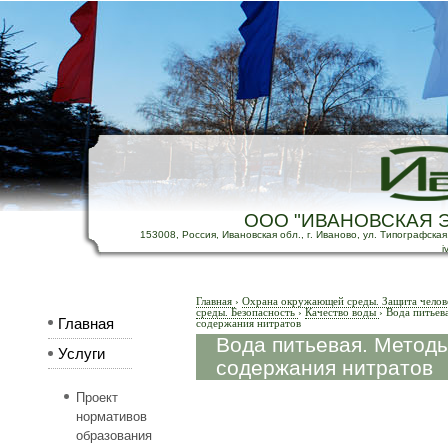
ООО "ИВАНОВСКАЯ 
153008, Россия, Ивановская обл., г. Иваново, ул. Типографская, д
i
Главная
›
Охрана окружающей среды. Защита челов
среды. Безопасность
›
Качество воды
›
Вода питьев
Главная
содержания нитратов
Вода питьевая. Метод
Услуги
содержания нитратов
Проект
нормативов
образования