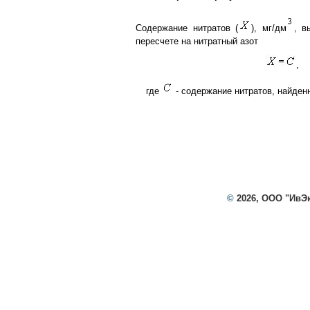
Содержание нитратов (
), мг/дм
, в
пересчете на нитратный азот
,
где
- содержание нитратов, найденн
©
2026, ООО "ИвЭ