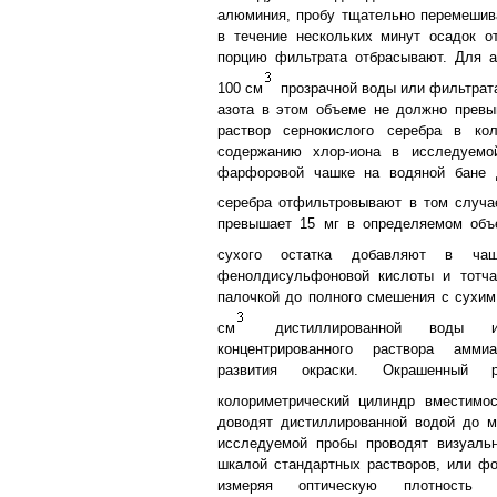
алюминия, пробу тщательно перемешив
в течение нескольких минут осадок о
порцию фильтрата отбрасывают. Для а
100 см
прозрачной воды или фильтрата
азота в этом объеме не должно превы
раствор сернокислого серебра в кол
содержанию хлор-иона в исследуемо
фарфоровой чашке на водяной бане 
серебра отфильтровывают в том случае
превышает 15 мг в определяемом объ
сухого остатка добавляют в ч
фенолдисульфоновой кислоты и тотча
палочкой до полного смешения с сухим
см
дистиллированной воды
концентрированного раствора амми
развития окраски. Окрашенный 
колориметрический цилиндр вместимо
доводят дистиллированной водой до м
исследуемой пробы проводят визуаль
шкалой стандартных растворов, или ф
измеряя оптическую плотность о