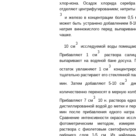
хлор-иона. Осадок хлорида серебр
отделяют центрифугированием; нитриты 
и железо в концентрации более 0,5 
может быть устранено добавлением 8-10
натрия виннокислого перед выпарива
чашке.
10 см
исследуемой воды помещаю
Прибавляют 1 см
раствора салици
выпаривают на водяной бане досуха. 
остаток увлажняют 1 см
концентриро
тщательно растирают его стеклянной па
мин. Затем добавляют 5-10 см
дис
количественно переносят в мерную кол
Прибавляют 7 см
10 н. раствора едко
дистиллированной водой до метки и пер
мин после прибавления едкого натра 
Сравнение интенсивности окраски исс
фотометрическим методом, измеряя
раствора с фиолетовым светофильтро
рабочего слоя 1-5 см. Из найденны