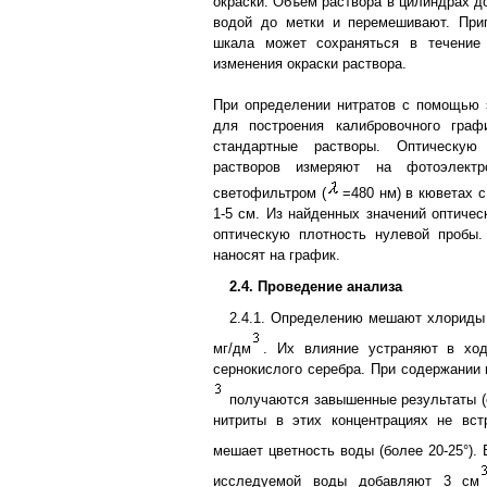
окраски. Объем раствора в цилиндрах д
водой до метки и перемешивают. Приг
шкала может сохраняться в течение
изменения окраски раствора.
При определении нитратов с помощью 
для построения калибровочного гра
стандартные растворы. Оптическую
растворов измеряют на фотоэлектр
светофильтром (
=480 нм) в кюветах 
1-5 см. Из найденных значений оптичес
оптическую плотность нулевой пробы.
наносят на график.
2.4. Проведение анализа
2.4.1. Определению мешают хлориды 
мг/дм
. Их влияние устраняют в хо
сернокислого серебра. При содержании 
получаются завышенные результаты (
нитриты в этих концентрациях не вст
мешает цветность воды (более 20-25°). 
исследуемой воды добавляют 3 см