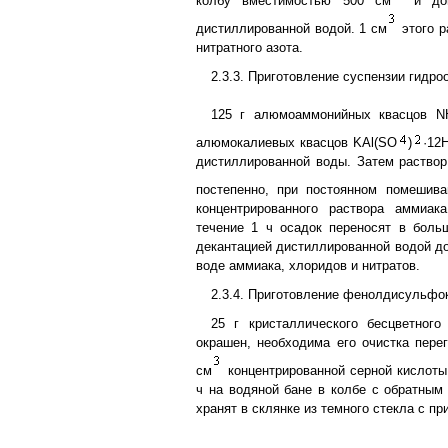
колбу вместимостью 500 см
и дов
дистиллированной водой. 1 см
этого р
нитратного азота.
2.3.3. Приготовление суспензии гидр
125 г алюмоаммонийных квасцов N
алюмокалиевых квасцов KAl(SO
)
·12
дистиллированной воды. Затем раствор
постепенно, при постоянном помешив
концентрированного раствора аммиак
течение 1 ч осадок переносят в боль
декантацией дистиллированной водой до
воде аммиака, хлоридов и нитратов.
2.3.4. Приготовление фенолдисульфо
25 г кристаллического бесцветного
окрашен, необходима его очистка перег
см
концентрированной серной кислоты 
ч на водяной бане в колбе с обратным
хранят в склянке из темного стекла с пр