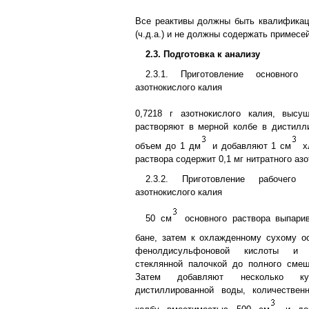
Все реактивы должны быть квалификац
(ч.д.а.) и не должны содержать примесей
2.3. Подготовка к анализу
2.3.1. Приготовление основного 
азотнокислого калия
0,7218 г азотнокислого калия, высуш
растворяют в мерной колбе в дистилл
объем до 1 дм
и добавляют 1 см
х
раствора содержит 0,1 мг нитратного азо
2.3.2. Приготовление рабочего 
азотнокислого калия
50 см
основного раствора выпари
бане, затем к охлажденному сухому о
фенолдисульфоновой кислоты и 
стеклянной палочкой до полного смеш
Затем добавляют несколько куб
дистиллированной воды, количестве