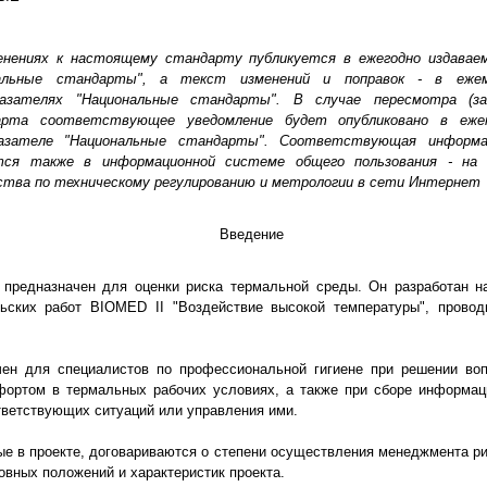
енениях к настоящему стандарту публикуется в ежегодно издавае
нальные стандарты", а текст изменений и поправок - в ежем
казателях "Национальные стандарты". В случае пересмотра (з
арта соответствующее уведомление будет опубликовано в ежем
азателе "Национальные стандарты". Соответствующая информа
ся также в информационной системе общего пользования - на 
ства по техническому регулированию и метрологии в сети Интернет
Введение
 предназначен для оценки риска термальной среды. Он разработан на
льских работ BIOMED II "Воздействие высокой температуры", прово
чен для специалистов по профессиональной гигиене при решении воп
фортом в термальных рабочих условиях, а также при сборе информац
ветствующих ситуаций или управления ими.
ые в проекте, договариваются о степени осуществления менеджмента ри
овных положений и характеристик проекта.