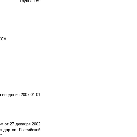
Группа Т59
ССА
а введения 2007-01-01
м от 27 декабря 2002
андартов Российской
"