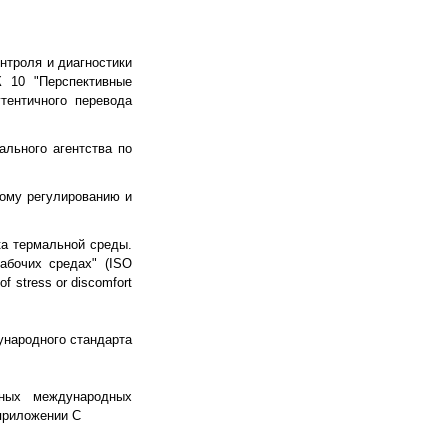
троля и диагностики
К 10 "Перспективные
тентичного перевода
льного агентства по
ому регулированию и
а термальной среды.
абочих средах" (ISO
of stress or discomfort
ународного стандарта
чных международных
приложении С