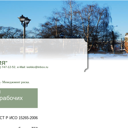
ИЯ"
) 747-12-52, e-Mail: ivekko@inbox.ru
›
Менеджмент риска.
я
 рабочих
СТ Р ИСО 15265-2006