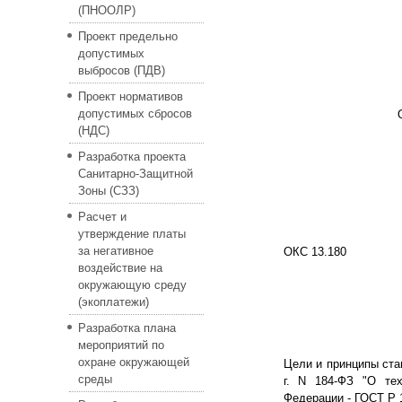
(ПНООЛР)
Проект предельно
допустимых
выбросов (ПДВ)
Проект нормативов
допустимых сбросов
(НДС)
Разработка проекта
Санитарно-Защитной
Зоны (СЗЗ)
Расчет и
утверждение платы
за негативное
ОКС 13.180
воздействие на
окружающую среду
(экоплатежи)
Разработка плана
мероприятий по
охране окружающей
Цели и принципы ста
среды
г. N 184-ФЗ "О тех
Федерации - ГОСТ Р 