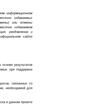
мом информационном
есячно издаваемых
амены) или отмены
есячно издаваемом
ция, уведомление и
официальном сайте
 основе результатов
димых при поддержке
росов, связанных со
ии, необходимой для
ска в данном проекте