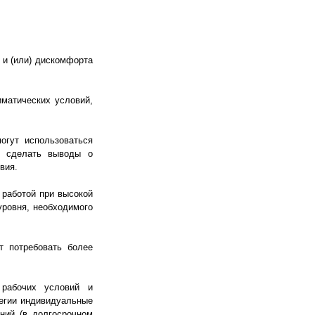
 и (или) дискомфорта
матических условий,
огут использоваться
ет сделать выводы о
вия.
 работой при высокой
уровня, необходимого
т потребовать более
 рабочих условий и
тегии индивидуальные
ний (в долгосрочном