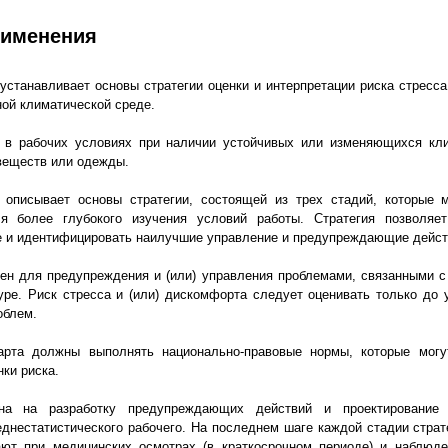
рименения
устанавливает основы стратегии оценки и интерпретации риска стресса
ной климатической среде.
 в рабочих условиях при наличии устойчивых или изменяющихся кли
веществ или одежды.
 описывает основы стратегии, состоящей из трех стадий, которые м
я более глубокого изучения условий работы. Стратегия позволя
 и идентифицировать наилучшие управление и предупреждающие дейст
ен для предупреждения и (или) управления проблемами, связанными с
уре. Риск стресса и (или) дискомфорта следует оценивать только до 
облем.
арта должны выполнять национально-правовые нормы, которые могу
ки риска.
ена на разработку предупреждающих действий и проектирование
еднестатистического рабочего. На последнем шаге каждой стадии стра
ают при медицинских осмотрах (в краткосрочном периоде) и наблюде