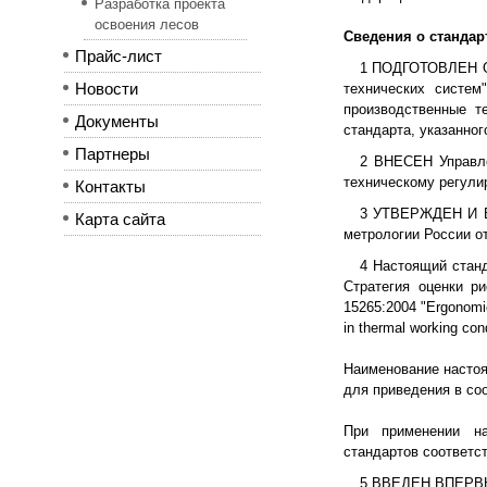
Разработка проекта
освоения лесов
Сведения о стандар
Прайс-лист
1 ПОДГОТОВЛЕН От
Новости
технических систем
производственные т
Документы
стандарта, указанног
Партнеры
2 ВНЕСЕН Управле
техническому регули
Контакты
3 УТВЕРЖДЕН И В
Карта сайта
метрологии России от 
4 Настоящий стан
Стратегия оценки р
15265:2004 "Ergonomics
in thermal working cond
Наименование настоя
для приведения в соо
При применении на
стандартов соответс
5 ВВЕДЕН ВПЕР