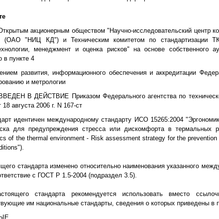
те
крытым акционерным обществом "Научно-исследовательский центр кон
" (ОАО "НИЦ КД") и Техническим комитетом по стандартизации Т
ехнологии, менеджмент и оценка рисков" на основе собственного ау
о в пункте 4
нием развития, информационного обеспечения и аккредитации Федера
рованию и метрологии
ВЕДЕН В ДЕЙСТВИЕ Приказом Федерального агентства по техническ
18 августа 2006 г. N 167-ст
дарт идентичен международному стандарту ИСО 15265:2004 "Эргономик
иска для предупреждения стресса или дискомфорта в термальных р
 of the thermal environment - Risk assessment strategy for the prevention 
itions").
щего стандарта изменено относительно наименования указанного межд
тветствие с ГОСТ Р 1.5-2004 (подраздел 3.5).
стоящего стандарта рекомендуется использовать вместо ссыло
твующие им национальные стандарты, сведения о которых приведены в 
ВЫЕ