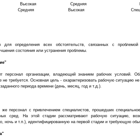
Высокая
Средняя
Средняя
Высокая
Спе
н для определения всех обстоятельств, связанных с проблемой
чшения состояния или устранения проблемы.
ие"
т персонал организации, владеющий знанием рабочих условий. Об
е не требуется. Основная цель - охарактеризовать рабочую ситуацию не
заданного периода времени (день, месяц, год и т.д.).
т же персонал с привлечением специалистов, прошедших специальное
ьных сред. На этой стадии рассматривают рабочую ситуацию, во
о, ночь и т.п.), идентифицированную на первой стадии и требующую об
а"