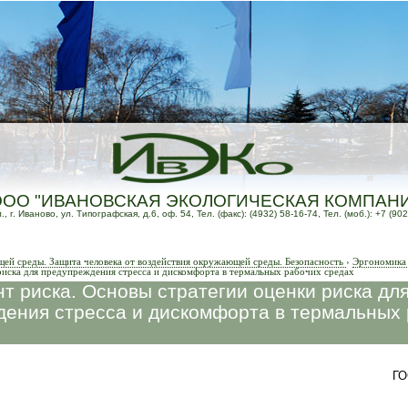
ООО "ИВАНОВСКАЯ ЭКОЛОГИЧЕСКАЯ КОМПАН
 г. Иваново, ул. Типографская, д.6, оф. 54, Тел. (факс): (4932) 58-16-74, Тел. (моб.): +7 (902
й среды. Защита человека от воздействия окружающей среды. Безопасность
›
Эргономика
риска для предупреждения стресса и дискомфорта в термальных рабочих средах
 риска. Основы стратегии оценки риска дл
ения стресса и дискомфорта в термальных
ГО