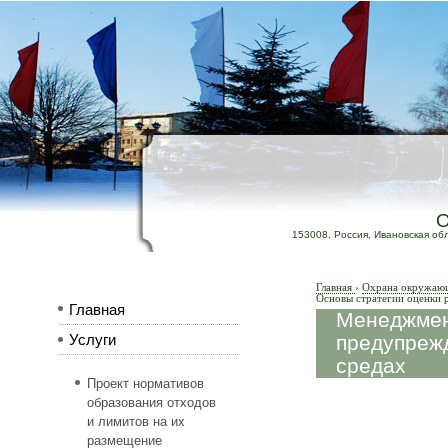
153008, Россия, Ивановская обл.,
Главная
›
Охрана окружающе
Основы стратегии оценки 
Главная
Менеджмент
предупрежд
Услуги
средах
Проект нормативов
образования отходов
и лимитов на их
размещение