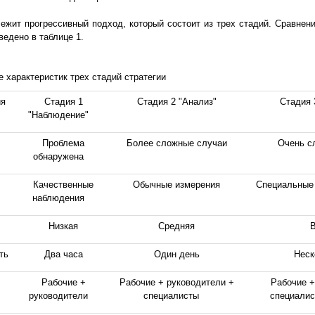
лежит прогрессивный подход, который состоит из трех стадий. Сравнени
ведено в таблице 1.
е характеристик трех стадий стратегии
ия
Стадия 1
Стадия 2 "Анализ"
Стадия 
"Наблюдение"
Проблема
Более сложные случаи
Очень с
обнаружена
Качественные
Обычные измерения
Специальные 
наблюдения
Низкая
Средняя
ть
Два часа
Один день
Неск
Рабочие +
Рабочие + руководители +
Рабочие +
руководители
специалисты
специалис