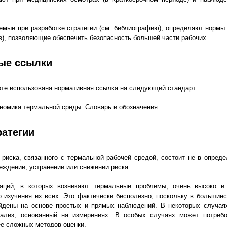
емые при разработке стратегии (см. библиографию), определяют нормы 
), позволяющие обеспечить безопасность большей части рабочих.
ые ссылки
те использована нормативная ссылка на следующий стандарт:
номика термальной среды. Словарь и обозначения.
ратегии
 риска, связанного с термальной рабочей средой, состоит не в опред
еждении, устранении или снижении риска.
аций, в которых возникают термальные проблемы, очень высоко 
о изучения их всех. Это фактически бесполезно, поскольку в большин
айдены на основе простых и прямых наблюдений. В некоторых случаях
ализ, основанный на измерениях. В особых случаях может потребо
е сложных методов оценки.