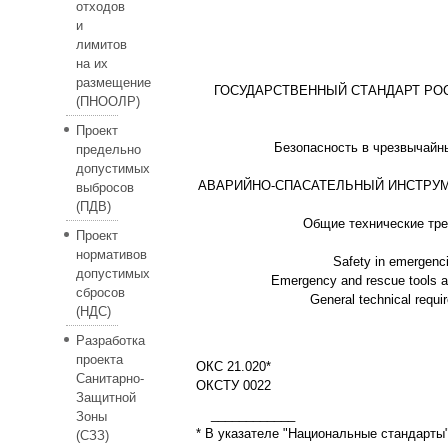
отходов
и
лимитов
на их
размещение
ГОСУДАРСТВЕННЫЙ СТАНДАРТ РО
(ПНООЛР)
Проект
Безопасность в чрезвычайн
предельно
допустимых
АВАРИЙНО-СПАСАТЕЛЬНЫЙ ИНСТРУМ
выбросов
(ПДВ)
Общие технические тр
Проект
нормативов
Safety in emergenc
допустимых
Emergency and rescue tools a
сбросов
General technical requi
(НДС)
Разработка
проекта
ОКС 21.020*
Санитарно-
ОКСТУ 0022
Защитной
____________
Зоны
* В указателе "Национальные стандарты" 
(СЗЗ)