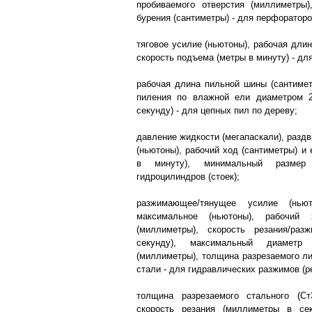
пробиваемого отверстия (миллиметры)
бурения (сантиметры) - для перфораторо
тяговое усилие (ньютоны), рабочая длин
скорость подъема (метры в минуту) - дл
рабочая длина пильной шины (сантимет
пиления по влажной ели диаметром 
секунду) - для цепных пил по дереву;
давление жидкости (мегапаскали), разд
(ньютоны), рабочий ход (сантиметры) и 
в минуту), минимальный размер
гидроцилиндров (стоек);
разжимающее/тянущее усилие (ньют
максимальное (ньютоны), рабочий
(миллиметры), скорость резания/ра
секунду), максимальный диаметр 
(миллиметры), толщина разрезаемого ли
стали - для гидравлических разжимов (ре
толщина разрезаемого стального (Ст
скорость резания (миллиметры в се