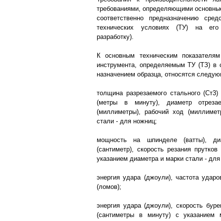
требованиями, определяющими основные
соответственно предназначению сре
технических условиях (ТУ) на его
разработку).
К основным техническим показателям 
инструмента, определяемым ТУ (ТЗ) в 
назначением образца, относятся следую
толщина разрезаемого стального (Ст3) 
(метры в минуту), диаметр отреза
(миллиметры), рабочий ход (миллимет
стали - для ножниц;
мощность на шпинделе (ватты), ди
(сантиметр), скорость резания прутков
указанием диаметра и марки стали - для
энергия удара (джоули), частота ударо
(ломов);
энергия удара (джоули), скорость буре
(сантиметры в минуту) с указанием 