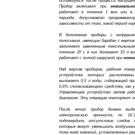
оставшуюся после процесса насыщен
Прибор включают при
номинальн
работает в течение 1 мин или в т
периода, допускаемого программат
зависимости от того, какой период кор
В дополнение приборы с непрерыв
полоскания, имеющие барабан с верти
заполняют замоченным текстильным
течение 20 с в них доливают 10 л во
работает с полной нагрузкой при
номи
Над верхом приборов, рабочая пове
устройства которых расположены
выливают 0,5 л воды, содержащей пр
0,6% споласкивающего средства, как у
Управляющее устройство затем раб
диапазоне. Эту операцию повторяют че
После этого прибор должен выд
электрическую прочность по 16
подтвердить отсутствие следов ж
которые могут уменьшить воздушные
тока ниже значений, установленных раз