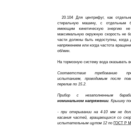
20.104 Для центрифуг, как отдельн
стиральную машину, с отдельным б
имеющим кинетическую энергию н
максимальную окружную скорость не б
части должны быть недоступны, когда 
напряжением или когда частота вращени
об/мин.
На тормозную систему вода оказывать в
Соответствие требованию пр
испытанием, проводимым после пов
перелив по 15.2.
Прибор с незаполненным бара
номинальном напряжении
. Крышку п
- при открывании на 4-10 мм не до
касания частей, вращающихся со скор
испытательным щупом 12 по
ГОСТ Р М