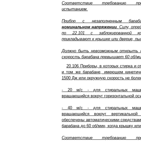
Соответствие требованию пр
испытанием.
Прибор с незаполненным бара
номинальном напряжении
. Силу, опр
по 22.101 с заблокированной к
прикладывают к крышке или дверце, п
Должно быть невозможным открыть к
скорость барабана превышает 60 об/ми
20.106 Приборы, в которых стирка и 
и том же барабане, имеющем кинетич
1500 Дж или окружную скорость не боле
- 20 м/с - для стиральных маши
вращающийся вокруг горизонтальной ос
- 40 м/с - для стиральных маши
вращающийся вокруг вертикально
обеспечены автоматическими средствам
барабана до 60 об/мин, когда крышку ил
Соответствие требованию пр