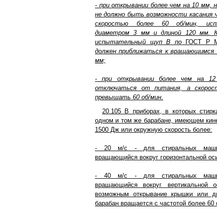
- при открывании более чем на 10 мм, н
не должно быть возможности касания 
скоростью более 60 об/мин, ис
диаметром 3 мм и длиной 120 мм. 
испытательный щуп В по
ГОСТ Р М
должен приближаться к вращающимся 
мм;
- при открывании более чем на 12
отключаться от питания, а скорос
превышать 60 об/мин.
20.105 В приборах, в которых стир
одном и том же барабане, имеющем кин
1500 Дж или окружную скорость более:
- 20 м/с - для стиральных маши
вращающийся вокруг горизонтальной ос
- 40 м/с - для стиральных маши
вращающийся вокруг вертикальной 
возможным открывание крышки или д
барабан вращается с частотой более 60 