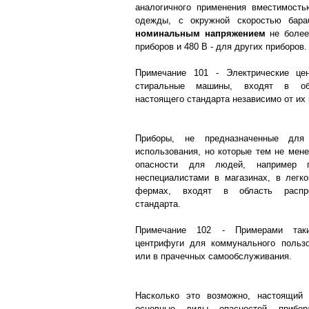
аналогичного применения вместимость
одежды, с окружной скоростью бара
номинальным напряжением
не более
приборов и 480 В - для других приборов.
Примечание 101 - Электрические це
стиральные машины, входят в обл
настоящего стандарта независимо от их
Приборы, не предназначенные для 
использования, но которые тем не мене
опасности для людей, например п
неспециалистами в магазинах, в легк
фермах, входят в область распро
стандарта.
Примечание 102 - Примерами так
центрифуги для коммунального пользо
или в прачечных самообслуживания.
Насколько это возможно, настоящий 
основные виды опасностей прибо