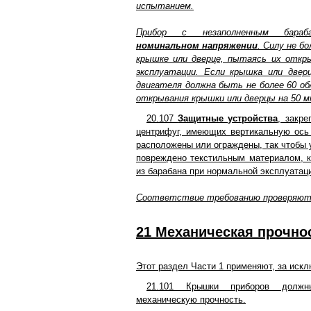
испытанием.
Прибор с незаполненным бара
номинальном напряжении
. Силу не б
крышке или дверце, пытаясь их откры
эксплуатации. Если крышка или двер
двигателя должна быть не более 60 об/
открывания крышки или дверцы на 50 м
20.107
Защитные устройства
, закре
центрифуг, имеющих вертикальную ось
расположены или ограждены, так чтобы 
повреждено текстильным материалом, 
из барабана при нормальной эксплуатац
Соответствие требованию проверяют
21 Механическая прочно
Этот раздел Части 1 применяют, за иск
21.101 Крышки приборов должн
механическую прочность.