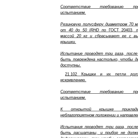
Соответствие требованию пр
испытанием.
Резиновую полусферу диаметром 70 
от 40 до 50 IRHD по
ГОСТ 20403
, 
массой 20 кг и сбрасывают ее с в
крышки.
Испытание проводят три раза, после
быть повреждена настолько, чтобы 
доступны.
21.102 Крышки и их петли дол
искривлению.
Соответствие требованию пр
испытанием.
К открытой крышке приклад
неблагоприятном положении и направлен
Испытания проводят три раза, посл
быть расшатаны, и прибор не долж