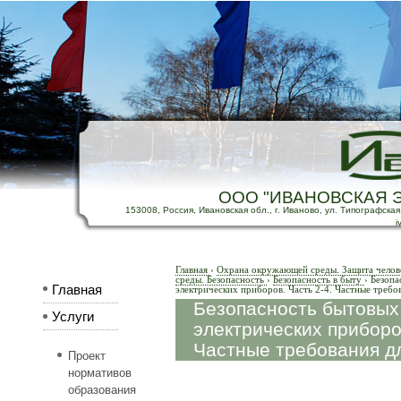
ООО "ИВАНОВСКАЯ 
153008, Россия, Ивановская обл., г. Иваново, ул. Типографская, д
i
Главная
›
Охрана окружающей среды. Защита челов
среды. Безопасность
›
Безопасность в быту
›
Безопа
Главная
электрических приборов. Часть 2-4. Частные требо
Безопасность бытовых
Услуги
электрических приборов
Частные требования д
Проект
нормативов
образования