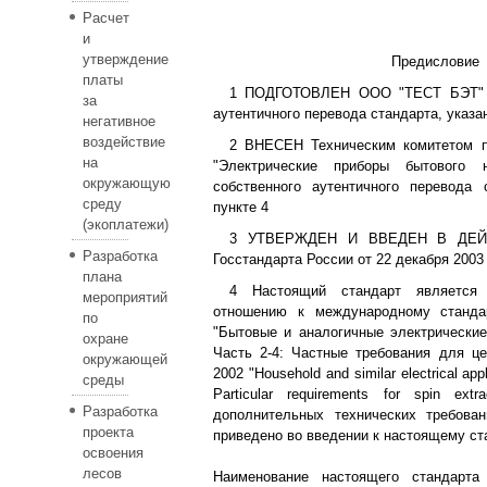
Расчет
и
утверждение
Предисловие
платы
1 ПОДГОТОВЛЕН ООО "ТЕСТ БЭТ" н
за
аутентичного перевода стандарта, указан
негативное
воздействие
2 ВНЕСЕН Техническим комитетом п
на
"Электрические приборы бытового 
окружающую
собственного аутентичного перевода 
среду
пункте 4
(экоплатежи)
3 УТВЕРЖДЕН И ВВЕДЕН В ДЕЙС
Разработка
Госстандарта России от 22 декабря 2003 г
плана
4 Настоящий стандарт является
мероприятий
отношению к международному станда
по
"Бытовые и аналогичные электрические
охране
Часть 2-4: Частные требования для цен
окружающей
2002 "Household and similar electrical appl
среды
Particular requirements for spin extr
Разработка
дополнительных технических требован
проекта
приведено во введении к настоящему ст
освоения
лесов
Наименование настоящего стандарта