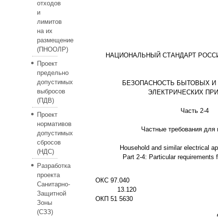
отходов
и
лимитов
на их
размещение
(ПНООЛР)
НАЦИОНАЛЬНЫЙ СТАНДАРТ РОСС
Проект
предельно
допустимых
БЕЗОПАСНОСТЬ БЫТОВЫХ И
выбросов
ЭЛЕКТРИЧЕСКИХ ПР
(ПДВ)
Часть 2-4
Проект
нормативов
Частные требования для
допустимых
сбросов
Household and similar electrical ap
(НДС)
Part 2-4: Particular requirements f
Разработка
проекта
ОКС 97.040
Санитарно-
13.120
Защитной
ОКП 51 5630
Зоны
(СЗЗ)