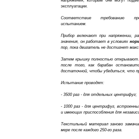
напряжения, которым они могут подве
эксплуатации.
Соответствие требованию пр
испытанием.
Прибор включают при напряжении, ра
значения, он работает в условиях
нор
пор, пока двигатель не достигнет мак
Затем крышку полностью открывают
после того, как барабан остановит
достаточной, чтобы убедиться, что пр
Испытание проводят:
- 3500 раз - для отдельных центрифуг;
- 1000 раз - для центрифуг, встроен
и имеющих приспособления для независ
Текстильный материал заново замачи
мере после каждого 250-го раза.