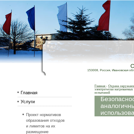
153008, Россия, Ивановская обл.,
Главная
›
Охрана окружающе
электрически нагреваемых
Главная
испытаний
Безопаснос
Услуги
аналогичны
использова
Проект нормативов
образования отходов
и лимитов на их
размещение