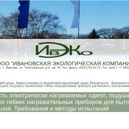
ООО "ИВАНОВСКАЯ ЭКОЛОГИЧЕСКАЯ КОМПАН
 г. Иваново, ул. Типографская, д.6, оф. 54, Тел. (факс): (4932) 58-16-74, Тел. (моб.): +7 (902
й среды. Защита человека от воздействия окружающей среды. Безопасность
›
Безопасност
 одеял, подушек и аналогичных гибких нагревательных приборов для бытового использован
ть электрически нагреваемых одеял, подуше
х гибких нагревательных приборов для быт
ния. Требования и методы испытаний