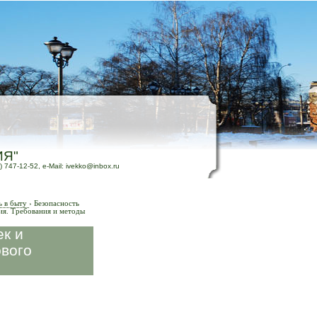
ИЯ"
) 747-12-52, e-Mail: ivekko@inbox.ru
ь в быту
›
Безопасность
ия. Требования и методы
к и
ового