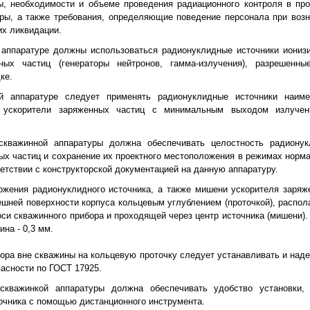
ы, необходимости и объеме проведения радиационного контроля в про
ры, а также требования, определяющие поведение персонала при воз
их ликвидации.
й аппаратуре должны использоваться радионуклидные источники иониз
ных частиц (генераторы нейтронов, гамма-излучения), разрешенн
ке.
ой аппаратуре следует применять радионуклидные источники наим
и ускорители заряженных частиц с минимальным выходом излучен
 скважинной аппаратуры должна обеспечивать целостность радионук
ых частиц и сохранение их проектного местоположения в режимах норма
етствии с конструкторской документацией на данную аппаратуру.
ложения радионуклидного источника, а также мишени ускорителя заря
ешней поверхности корпуса кольцевым углублением (проточкой), распол
оси скважинного прибора и проходящей через центр источника (мишени).
ина - 0,3 мм.
ора вне скважины на кольцевую проточку следует устанавливать и над
пасности по ГОСТ 17925.
 скважинкой аппаратуры должна обеспечивать удобство установки
очника с помощью дистанционного инструмента.