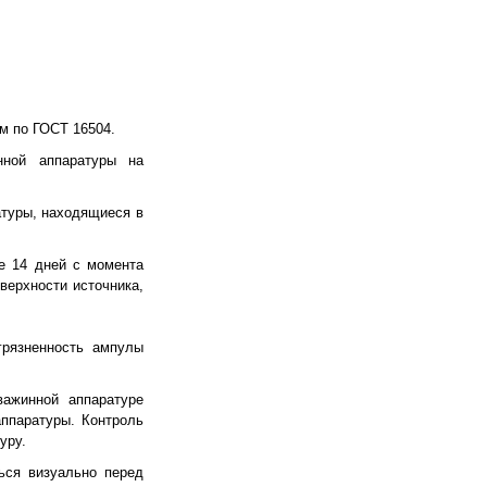
м по ГОСТ 16504.
нной аппаратуры на
атуры, находящиеся в
ее 14 дней с момента
верхности источника,
грязненность ампулы
важинной аппаратуре
ппаратуры. Контроль
уру.
ься визуально перед