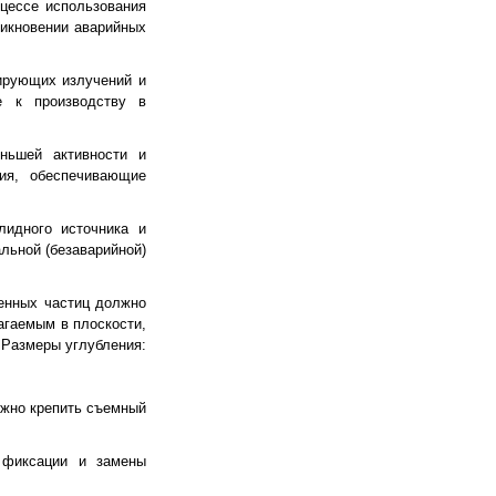
цессе использования
никновении аварийных
ирующих излучений и
ые к производству в
еньшей активности и
ия, обеспечивающие
лидного источника и
льной (безаварийной)
женных частиц должно
агаемым в плоскости,
 Размеры углубления:
ежно крепить съемный
, фиксации и замены