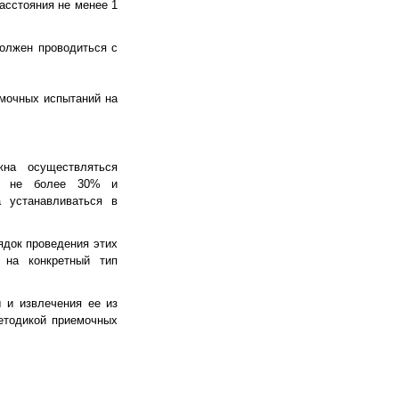
асстояния не менее 1
должен проводиться с
емочных испытаний на
жна осуществляться
ть не более 30% и
а устанавливаться в
ядок проведения этих
 на конкретный тип
 и извлечения ее из
етодикой приемочных