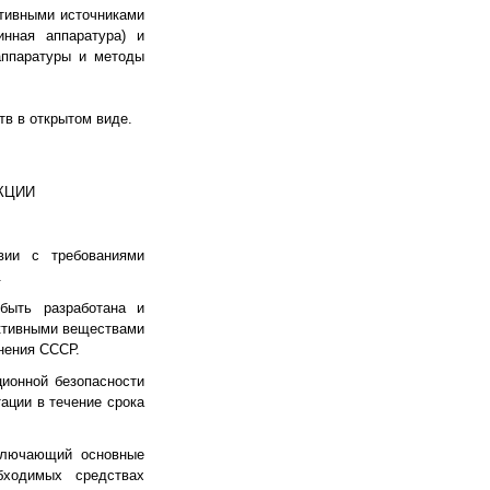
ктивными источниками
нная аппаратура) и
аппаратуры и методы
тв в открытом виде.
КЦИИ
твии с требованиями
.
 быть разработана и
активными веществами
нения СССР.
ионной безопасности
ации в течение срока
включающий основные
бходимых средствах