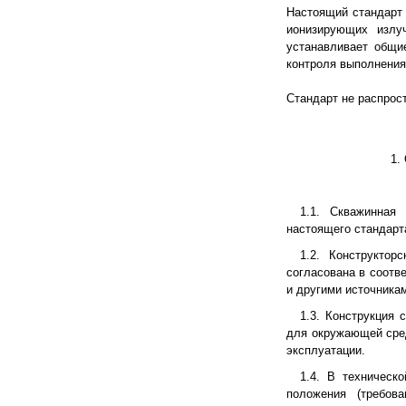
Настоящий стандарт 
ионизирующих излу
устанавливает общи
контроля выполнения
Стандарт не распрос
1.
1.1. Скважинная
настоящего стандарт
1.2. Конструкто
согласована в соотв
и другими источника
1.3. Конструкция
для окружающей сред
эксплуатации.
1.4. В техническ
положения (требов