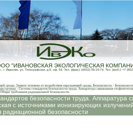
ООО "ИВАНОВСКАЯ ЭКОЛОГИЧЕСКАЯ КОМПАН
 г. Иваново, ул. Типографская, д.6, оф. 54, Тел. (факс): (4932) 58-16-74, Тел. (моб.): +7 (902
й среды. Защита человека от воздействия окружающей среды. Безопасность
›
Безопасност
ая гигиена
›
Система стандартов безопасности труда. Аппаратура скважинная геофизическ
 Общие требования радиационной безопасности
андартов безопасности труда. Аппаратура 
ская с источниками ионизирующих излучени
я радиационной безопасности