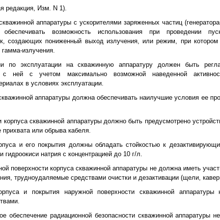
я редакция, Изм. N 1).
 скважинной аппаратуры с ускорителями заряженных частиц (генератора
 обеспечивать возможность использования при проведении пус
ок, создающих пониженный выход излучения, или режим, при котором
 гамма-излучения.
ции по эксплуатации на скважинную аппаратуру должен быть регл
ы с ней с учетом максимально возможной наведенной активнос
ериалах в условиях эксплуатации.
 скважинной аппаратуры должна обеспечивать наилучшие условия ее пр
ии корпуса скважинной аппаратуры должно быть предусмотрено устройст
 прихвата или обрыва кабеля.
орпуса и его покрытия должны обладать стойкостью к дезактивирующ
 гидроокиси натрия с концентрацией до 10 г/л.
ной поверхности корпуса скважинной аппаратуры не должна иметь участк
ния, трудноудаляемые средствами очистки и дезактивации (щели, каверны
корпуса и покрытия наружной поверхности скважинной аппаратуры
твами.
ное обеспечение радиационной безопасности скважинной аппаратуры н