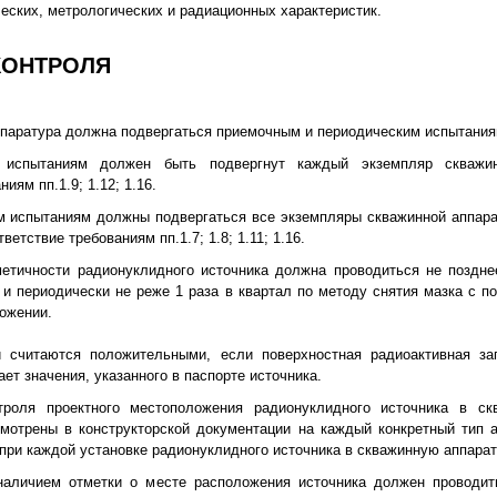
еских, метрологических и радиационных характеристик.
КОНТРОЛЯ
ппаратура должна подвергаться приемочным и периодическим испытания
 испытаниям должен быть подвергнут каждый экземпляр скважи
иям пп.1.9; 1.12; 1.16.
им испытаниям должны подвергаться все экземпляры скважинной аппар
ветствие требованиям пп.1.7; 1.8; 1.11; 1.16.
рметичности радионуклидного источника должна проводиться не поздн
 и периодически не реже 1 раза в квартал по методу снятия мазка с по
ожении.
и считаются положительными, если поверхностная радиоактивная за
ет значения, указанного в паспорте источника.
троля проектного местоположения радионуклидного источника в ск
мотрены в конструкторской документации на каждый конкретный тип а
при каждой установке радионуклидного источника в скважинную аппарат
 наличием отметки о месте расположения источника должен проводит