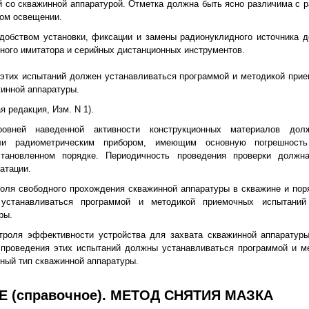
 со скважинной аппаратурой. Отметка должна быть ясно различима с р
ом освещении.
удобством установки, фиксации и замены радионуклидного источника 
ного имитатора и серийных дистанционных инструментов.
этих испытаний должен устанавливаться программой и методикой при
жинной аппаратуры.
я редакция, Изм. N 1).
ровней наведенной активности конструкционных материалов дол
или радиометрическим прибором, имеющим основную погрешнос
тановленном порядке. Периодичность проведения проверки должн
атации.
роля свободного прохождения скважинной аппаратуры в скважине и пор
устанавливаться программой и методикой приемочных испытаний
ры.
нтроля эффективности устройства для захвата скважинной аппаратуры
 проведения этих испытаний должны устанавливаться программой и м
тный тип скважинной аппаратуры.
 (справочное). МЕТОД СНЯТИЯ МАЗКА