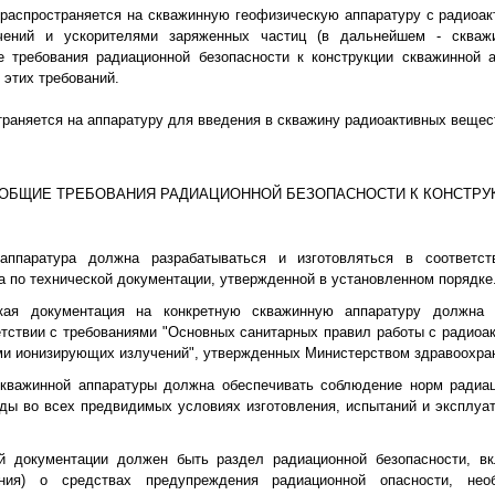
распространяется на скважинную геофизическую аппаратуру с радиоа
чений и ускорителями заряженных частиц (в дальнейшем - скважи
е требования радиационной безопасности к конструкции скважинной 
 этих требований.
траняется на аппаратуру для введения в скважину радиоактивных вещес
 ОБЩИЕ ТРЕБОВАНИЯ РАДИАЦИОННОЙ БЕЗОПАСНОСТИ К КОНСТРУ
 аппаратура должна разрабатываться и изготовляться в соответс
а по технической документации, утвержденной в установленном порядке
рская документация на конкретную скважинную аппаратуру должна
етствии с требованиями "Основных санитарных правил работы с радио
ми ионизирующих излучений", утвержденных Министерством здравоохра
 скважинной аппаратуры должна обеспечивать соблюдение норм радиац
ы во всех предвидимых условиях изготовления, испытаний и эксплуат
ой документации должен быть раздел радиационной безопасности, 
ания) о средствах предупреждения радиационной опасности, нео