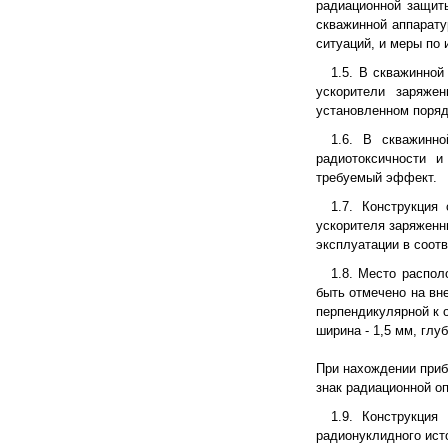
радиационной защит
скважинной аппарату
ситуаций, и меры по 
1.5. В скважинно
ускорители заряжен
установленном поряд
1.6. В скважинн
радиотоксичности 
требуемый эффект.
1.7. Конструкция
ускорителя заряженн
эксплуатации в соотв
1.8. Место распо
быть отмечено на вн
перпендикулярной к 
ширина - 1,5 мм, глуб
При нахождении приб
знак радиационной о
1.9. Конструкция
радионуклидного ист