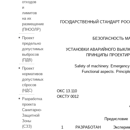
отходов
и
лимитов
на их
ГОСУДАРСТВЕННЫЙ СТАНДАРТ РОС
размещение
(ПНООЛР)
Проект
БЕЗОПАСНОСТЬ М
предельно
допустимых
УСТАНОВКИ АВАРИЙНОГО ВЫКЛЮ
выбросов
ПРИНЦИПЫ ПРОЕКТИ
(ПДВ)
Safety of machinery. Emergency
Проект
Functional aspects. Principl
нормативов
допустимых
сбросов
(НДС)
ОКС 13.110
ОКСТУ 0012
Разработка
проекта
Санитарно-
Защитной
Предисловие
Зоны
(СЗЗ)
1 РАЗРАБОТАН Экспериме