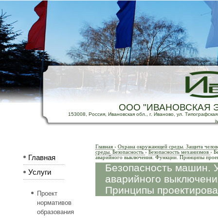
ООО "ИВАНОВСКАЯ 
153008, Россия, Ивановская обл., г. Иваново, ул. Типографская, д
i
Главная
›
Охрана окружающей среды. Защита челов
среды. Безопасность
›
Безопасность механизмов
›
Б
Главная
аварийного выключения. Функции. Принципы прое
Безопасность машин. 
Услуги
аварийного выключени
Принципы проектиров
Проект
нормативов
образования