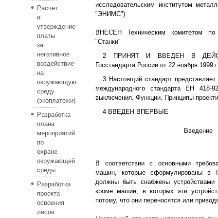
исследовательским институтом метал
Расчет
"ЭНИМС")
и
утверждение
ВНЕСЕН Техническим комитетом по 
платы
"Станки"
за
негативное
2 ПРИНЯТ И ВВЕДЕН В ДЕЙСТ
воздействие
Госстандарта России от 22 ноября 1999 г.
на
3 Настоящий стандарт представляет 
окружающую
международного стандарта ЕН 418-92
среду
выключения. Функции. Принципы проект
(экоплатежи)
4 ВВЕДЕН ВПЕРВЫЕ
Разработка
плана
Введение
мероприятий
по
охране
окружающей
В соответствии с основными требов
среды
машин, которые сформулированы в 
должны быть снабжены устройствами 
Разработка
кроме машин, в которых эти устройс
проекта
потому, что они переносятся или привод
освоения
лесов