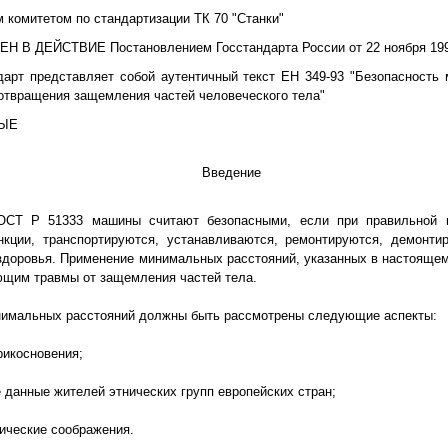
комитетом по стандартизации ТК 70 "Станки"
 В ДЕЙСТВИЕ Постановлением Госстандарта России от 22 ноября 1999 
дарт представляет собой аутентичный текст ЕН 349-93 "Безопасность
отвращения защемления частей человеческого тела"
ВЫЕ
Введение
ОСТ Р 51333 машины считают безопасными, если при правильной 
кции, транспортируются, устанавливаются, ремонтируются, демонтир
здоровья. Применение минимальных расстояний, указанных в настоящем
щим травмы от защемления частей тела.
нимальных расстояний должны быть рассмотрены следующие аспекты:
рикосновения;
 данные жителей этнических групп европейских стран;
тические соображения.