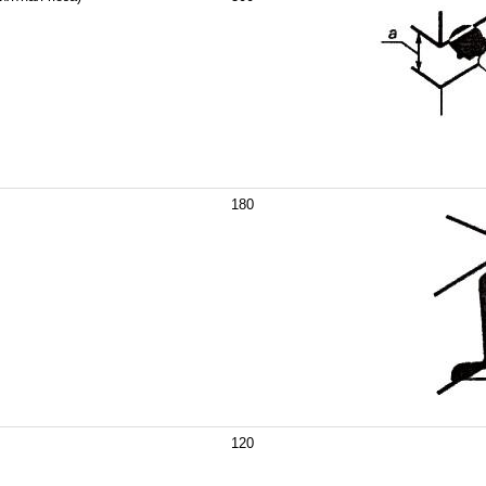
180
120