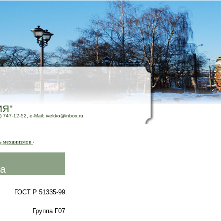
ИЯ"
) 747-12-52, e-Mail: ivekko@inbox.ru
ь механизмов
›
ла
ГОСТ Р 51335-99
Группа Г07