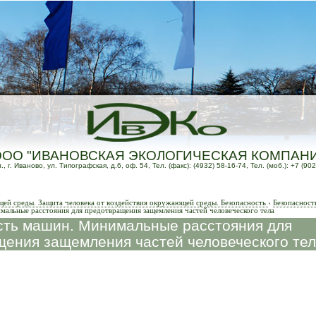
ООО "ИВАНОВСКАЯ ЭКОЛОГИЧЕСКАЯ КОМПАН
 г. Иваново, ул. Типографская, д.6, оф. 54, Тел. (факс): (4932) 58-16-74, Тел. (моб.): +7 (902
й среды. Защита человека от воздействия окружающей среды. Безопасность
›
Безопасност
мальные расстояния для предотвращения защемления частей человеческого тела
сть машин. Минимальные расстояния для
ения защемления частей человеческого те