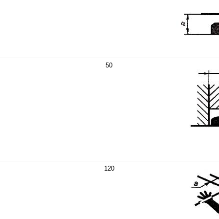
50
120