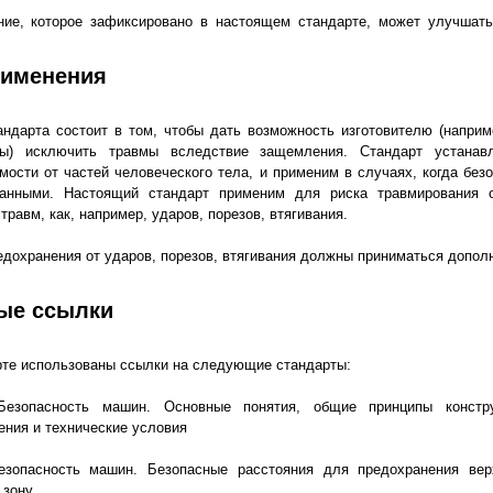
ние, которое зафиксировано в настоящем стандарте, может улучшать
рименения
ндарта состоит в том, чтобы дать возможность изготовителю (наприм
ны) исключить травмы вследствие защемления. Стандарт устанав
имости от частей человеческого тела, и применим в случаях, когда без
данными. Настоящий стандарт применим для риска травмирования 
травм, как, например, ударов, порезов, втягивания.
едохранения от ударов, порезов, втягивания должны приниматься допол
ые ссылки
те использованы ссылки на следующие стандарты:
езопасность машин. Основные понятия, общие принципы констру
ения и технические условия
зопасность машин. Безопасные расстояния для предохранения вер
 зону