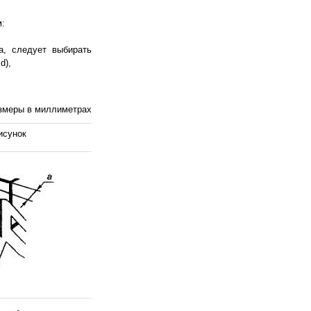
м:
а, следует выбирать
d),
змеры в миллиметрах
исунок