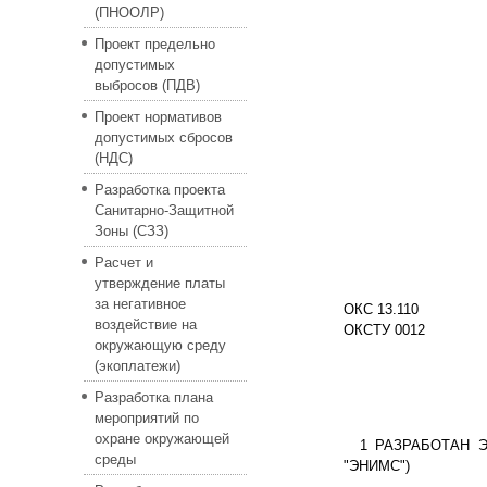
(ПНООЛР)
Проект предельно
допустимых
выбросов (ПДВ)
Проект нормативов
допустимых сбросов
(НДС)
Разработка проекта
Санитарно-Защитной
Зоны (СЗЗ)
Расчет и
утверждение платы
за негативное
ОКС 13.110
воздействие на
ОКСТУ 0012
окружающую среду
(экоплатежи)
Разработка плана
мероприятий по
охране окружающей
1 РАЗРАБОТАН Эк
среды
"ЭНИМС")