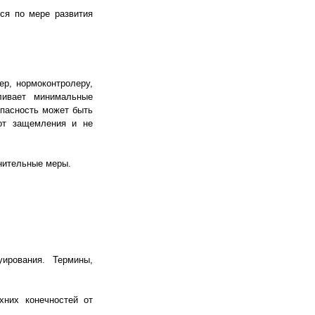
ся по мере развития
ер, нормоконтролеру,
ливает минимальные
опасность может быть
от защемления и не
нительные меры.
ирования. Термины,
хних конечностей от