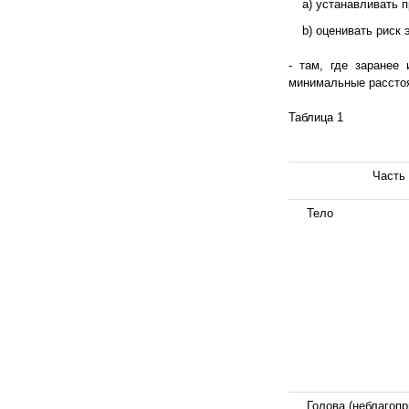
a) устанавливать 
b) оценивать риск 
- там, где заранее
минимальные расстоян
Таблица 1
Часть
Тело
Голова (неблагопр